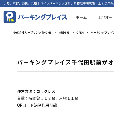
大阪、京都、奈良、兵庫｜コインパーキング運営、月極駐車場管理、土地活用全
ホーム
土地オー
株式会社 リープリング | HOME
>
お知らせ
>
OPEN
>
パーキングプレイ
パーキングプレイス千代田駅前が
運営方法：ロックレス
台数：時間貸し１８台、月極１１台
QRコード決済利用可能