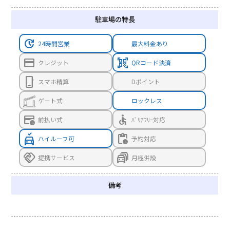
駐車場の特長
update
24時間営業
最大料金あり
credit_card
qr_code_scanner
クレジット
QRコード決済
phone_iphone
スマホ精算
Dポイント
ゲート式
ロックレス
credit_card_clock
accessible
前払い式
ﾊﾞﾘｱﾌﾘｰ対応
no_crash
pending_actions
ハイルーフ可
予約対応
handshake
traffic_jam
提携サービス
月極併設
備考